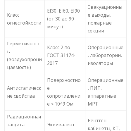
Эвакуационны
EI30, EI60, EI90
Класс
е выходы,
(от 30 до 90
огнестойкости
пожарные
минут)
секции
Герметичност
Класс 2 по
Операционные
ь
ГОСТ 31174-
, лаборатории,
(воздухопрони
2017
изоляторы
цаемость)
Поверхностно
Операционные
Антистатическ
е
, ПИТ,
ие свойства
сопротивлени
аппаратные
е < 10^9 Ом
МРТ
Радиационная
Рентген-
защита
Эквивалент
кабинеты, КТ,