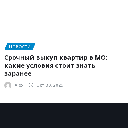
Alex
Окт 30, 2025
Copyright © 2026 | На платформе
WordPress
|
NewsExo
от
ThemeArile