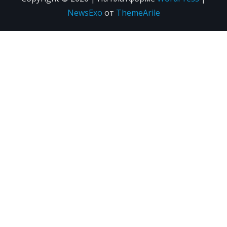
NewsExo
от
ThemeArile