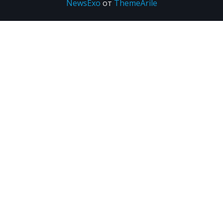
NewsExo
от
ThemeArile