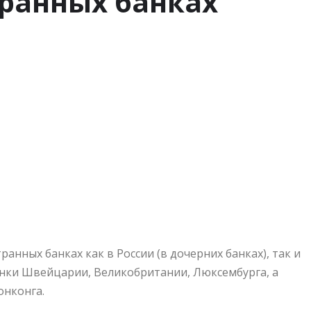
транных банках
анных банках как в России (в дочерних
банках), так и
анки Швейцарии, Великобритании, Люксембурга, а
онконга.