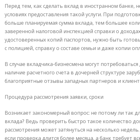
Перед тем, как сделать вклад в иностранном банке,
условиях предоставления такой услуги. При подготов
больше планируемая сумма вклада, тем большее коли
заверенной налоговой инспекцией справки о доходах
удостоверенных копий паспортов, нужно быть готов
с полицией, справку о составе семьи и даже копии о
В случае вкладчика-бизнесмена могут потребоваться
наличие расчетного счета в дочерней структуре зару
благоприятные отзывы западных партнеров и клиенто
Процедура рассмотрения заявки, сроки
Возникает закономерный вопрос: не потому ли так д
вклада? Ведь проверить быстро такое количество д
рассмотрения может затянуться на несколько недель. 
если проверка длится более месяца, а банк требует