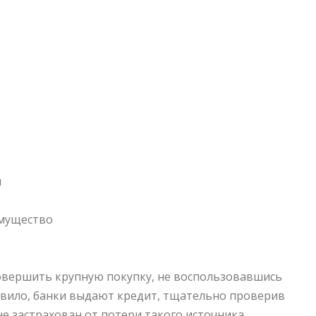
ы
имущество
овершить крупную покупку, не воспользовавшись
авило, банки выдают кредит, тщательно проверив
не застрахован от потери такого источника,