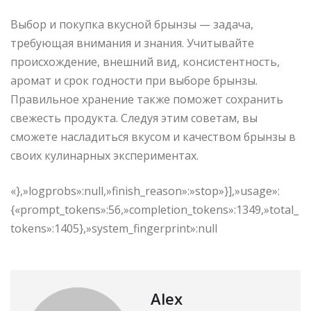
Выбор и покупка вкусной брынзы — задача,
требующая внимания и знания. Учитывайте
происхождение, внешний вид, консистентность,
аромат и срок годности при выборе брынзы.
Правильное хранение также поможет сохранить
свежесть продукта. Следуя этим советам, вы
сможете насладиться вкусом и качеством брынзы в
своих кулинарных экспериментах.
«},»logprobs»:null,»finish_reason»:»stop»}],»usage»:
{«prompt_tokens»:56,»completion_tokens»:1349,»total_
tokens»:1405},»system_fingerprint»:null
Alex