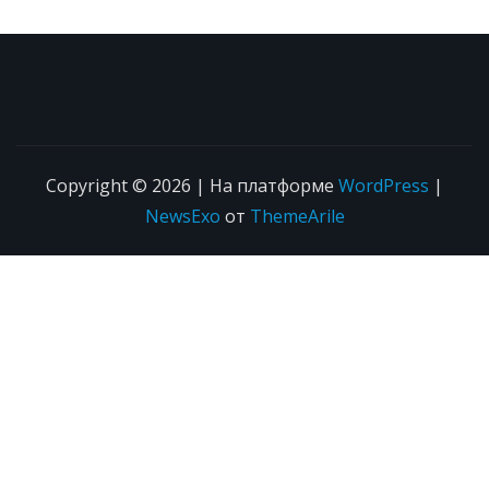
Copyright © 2026 | На платформе
WordPress
|
NewsExo
от
ThemeArile